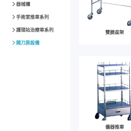
器械櫃
手術室推車系列
護理站治療車系列
雙臉盆架
開刀房設備
儀器推車