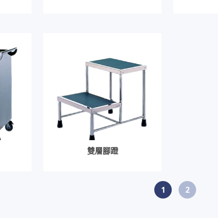
雙層腳蹬
1
2