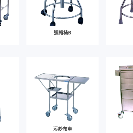
迴轉椅B
污紗布車