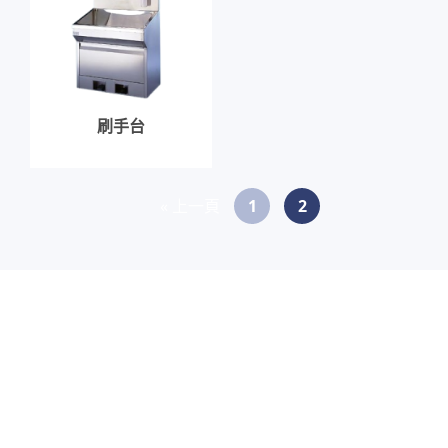
刷手台
« 上一頁
1
2