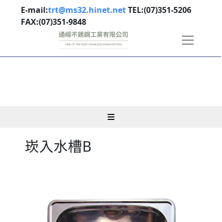
E-mail:
trt@ms32.hinet.net
TEL:(07)351-5206
FAX:(07)351-9848
崁入水槽B