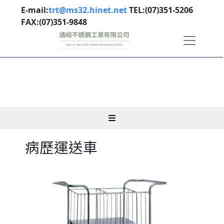
E-mail:
trt@ms32.hinet.net
TEL:(07)351-5206
FAX:(07)351-9848
病歷運送車