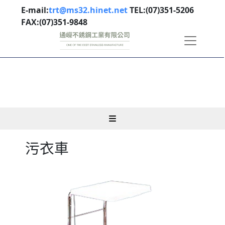
E-mail:
trt@ms32.hinet.net
TEL:(07)351-5206
FAX:(07)351-9848
污衣車