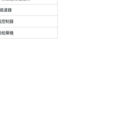
uf過濾器
恆溫控制器
定量給藥機