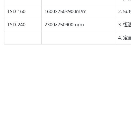
TSD-160
1600×750×900m/m
2. 5
TSD-240
2300×750900m/m
3. 
4. 